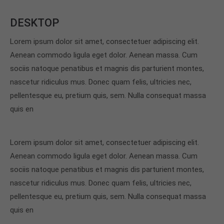
About us
DESKTOP
Lorem ipsum dolor sit amet, consectetuer
Lorem ipsum dolor sit amet, consectetuer adipiscing elit.
adipiscing elit.
Aenean commodo ligula eget dolor. Aenean massa. Cum
Aenean commodo ligula eget dolor. Aenean massa.
sociis natoque penatibus et magnis dis parturient montes,
Cum sociis natoque penatibus et magnis dis
nascetur ridiculus mus. Donec quam felis, ultricies nec,
parturient montes, nascetur ridiculus mus. Donec
pellentesque eu, pretium quis, sem. Nulla consequat massa
quam felis, ultricies nec.
quis en
Lorem ipsum dolor sit amet, consectetuer adipiscing elit.
Aenean commodo ligula eget dolor. Aenean massa. Cum
sociis natoque penatibus et magnis dis parturient montes,
nascetur ridiculus mus. Donec quam felis, ultricies nec,
pellentesque eu, pretium quis, sem. Nulla consequat massa
quis en