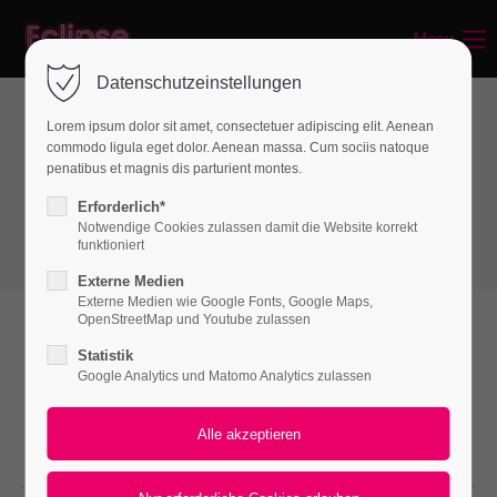
Menu
Login
Datenschutzeinstellungen
Benutzername
Lorem ipsum dolor sit amet, consectetuer adipiscing elit. Aenean
commodo ligula eget dolor. Aenean massa. Cum sociis natoque
Interactive elements
penatibus et magnis dis parturient montes.
Tabs
Passwort
Erforderlich*
Notwendige Cookies zulassen damit die Website korrekt
funktioniert
Externe Medien
Externe Medien wie Google Fonts, Google Maps,
Anmelden
OpenStreetMap und Youtube zulassen
Statistik
Register
|
Lost your password?
Google Analytics und Matomo Analytics zulassen
Support
Lorem ipsum dolor sit amet:
DESKTOP